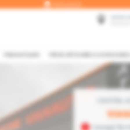

Devis gratuit
Centre A

Sélection
PNEUMATIQUES
PIÈCES DÉTACHÉES & ACCESSOIRE
CENTRE A
VIA
Garage ferm