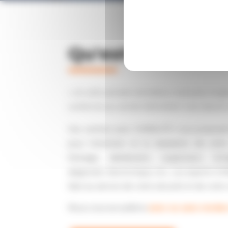
Qu'est ce que Vi
« Un véhicule bien entretenu roule plus longt
conforme au carnet d’entretien vous assure u
Vos centres auto VIANAUTO vous propose
pour l’entretien et la réparation de votre
freinage, distribution, suspension, éch
diagnostic électronique, etc.
Les experts VIA
faire au service de votre sécurité et de votre
Nous vous accueillons
avec ou sans rende