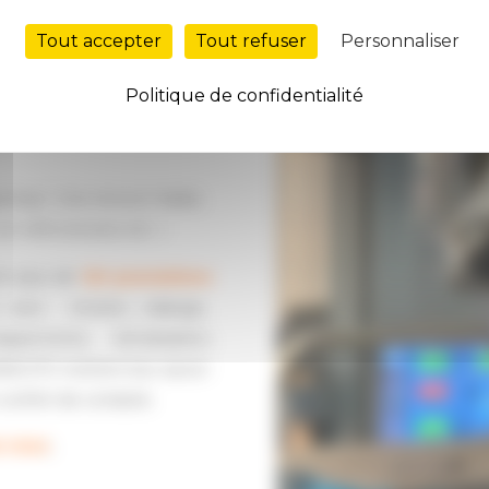
Tout accepter
Tout refuser
Personnaliser
Politique de confidentialité
anauto ?
emps ! Une révision fiable,
n véhicule plus sûr. »
nt
plus de
120 prestations
 auto : révision, vidange,
appements, climatisation,
NAUTO mettent leur savoir-
 confort de conduite.
z-vous
.