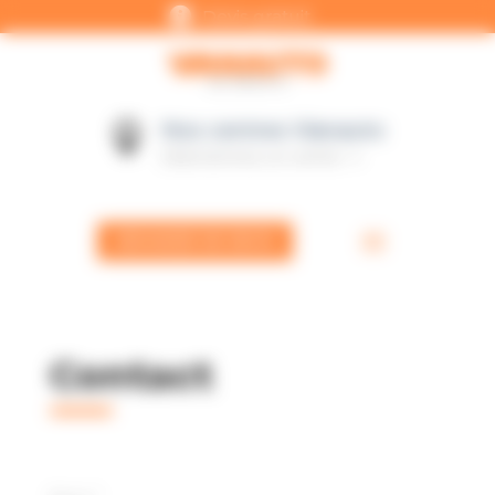

Panneau de gestion des cookies
Devis gratuit
Nos centres Vianauto

Sélectionnez un centre
DEMANDE DE DEVIS
Contact