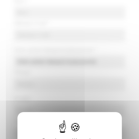
Nom *
Adresse e-mail *
Votre centre Vianauto le plus proche *
Marque
Modèle
Kilométrage