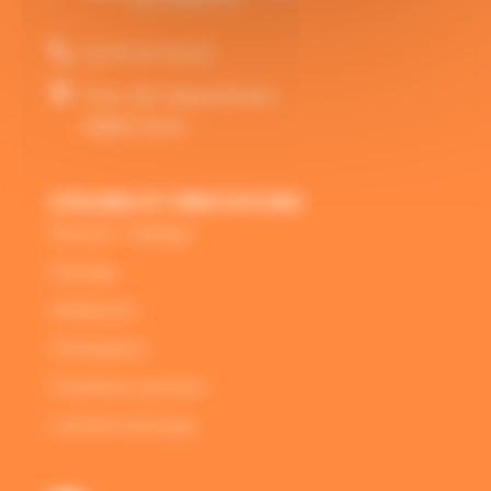

02 97 47 03 00

10 av. de Geispolsheim,
56860 Séné
ATELIERS ET PRESTATIONS
Révision / Vidange
Freinage
Distribution
Climatisation
Prestations diverses
Contrôle technique