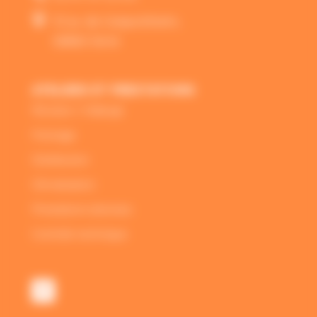

10 av. de Geispolsheim,
56860 Séné
ATELIERS ET PRESTATIONS
Révision / Vidange
Freinage
Distribution
Climatisation
Prestations diverses
Contrôle technique