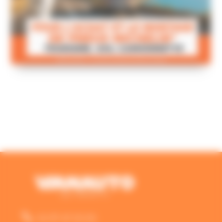

02 97 47 03 00