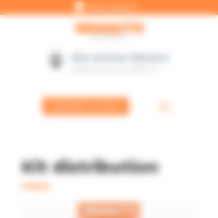

Panneau de gestion des cookies
Devis gratuit
Nos centres Vianauto

Sélectionnez un centre
DEMANDE DE DEVIS
Kit distribution