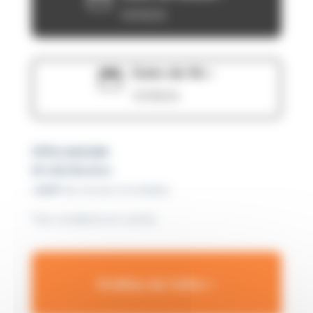
15/06/26
Date de fin :

31/08/26
Offre spéciale
Kit distribution
-45%*
de remise immédiate
*Voir conditions en centre